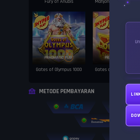
Fury of Anubis
Mahjong Wins Triple P
Un
Gates of Olympus 1000
Gates of Olympus Sup
Scatter
METODE PEMBAYARAN
LIN
DOW