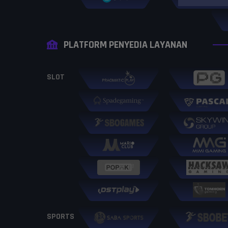
PLATFORM PENYEDIA LAYANAN
SLOT
SPORTS