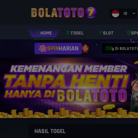
ID
HOME
TOGEL
SLOT
SP
HARIAN
SPIN
Selamat Datang Di BOLATOTO | Cek Menu De
HASIL TOGEL