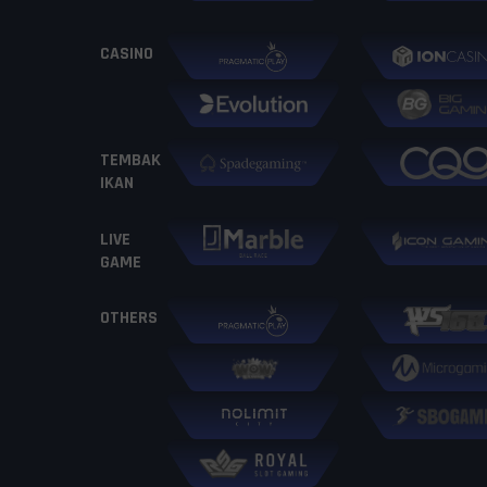
CASINO
TEMBAK 
IKAN
LIVE 
GAME
OTHERS