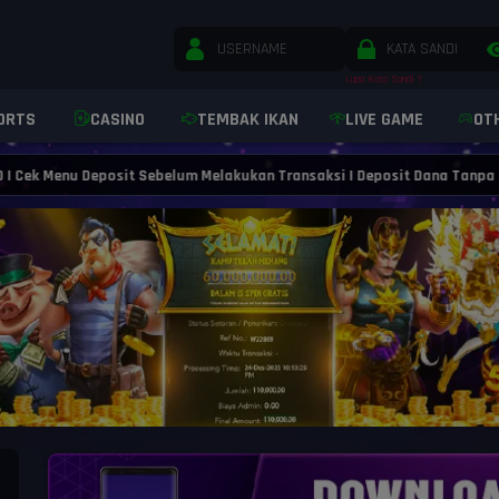
Lupa Kata Sandi ?
ORTS
CASINO
TEMBAK IKAN
LIVE GAME
OT
posit Sebelum Melakukan Transaksi | Deposit Dana Tanpa Potongan