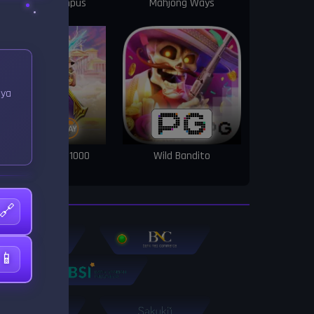
Gates of Olympus
Mahjong Ways
Mahjon
 ya
Gates of Vigor 1000
Wild Bandito
Wild Boun
🔗
📱