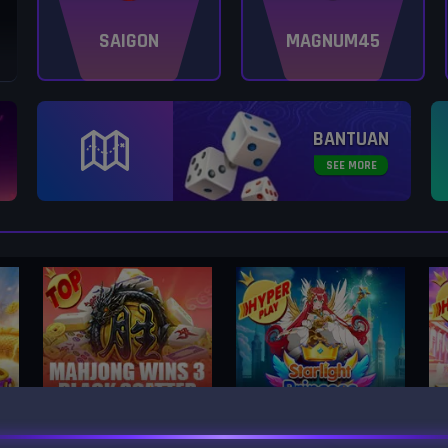
IGON
MAGNUM45
SINGAPORE 
BANTUAN
SEE MORE