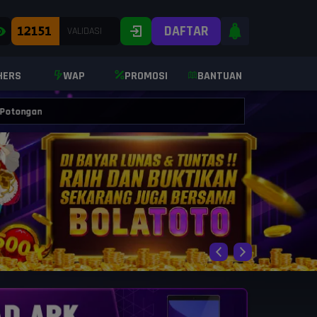
DAFTAR
HERS
WAP
PROMOSI
BANTUAN