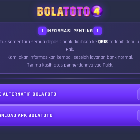
ot
Mahjong Wins 3 - Black
Starlight Princess 1000
Scatter
!
INFORMASI PENTING
!
tuk sementara semua deposit bank dialihkan ke
QRIS
terlebih dahulu
Pak.
Kami akan informasikan kembali setelah layanan bank normal.
Terima kasih atas pengertiannya yaa Pakk.
er
Candy Rush
Sweet Bonanza 2500
K ALTERNATIF BOLATOTO
NLOAD APK BOLATOTO