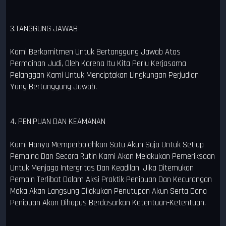
3.TANGGUNG JAWAB
Kami Berkomitmen Untuk Bertanggung Jawab Atas 
Permainan Judi, Oleh Karena Itu Kita Perlu Kerjasama 
Pelanggan Kami Untuk Menciptakan Lingkungan Perjudian 
Yang Bertanggung Jawab.
4. PENIPUAN DAN KEAMANAN
Kami Hanya Memperbolehkan Satu Akun Saja Untuk Setiap 
Pemaina Dan Secara Rutin Kami Akan Melakukan Pemeriksaan 
Untuk Menjaga Intergritas Dan Keadilan. Jika Ditemukan 
Pemain Terlibat Dalam Aksi Praktik Penipuan Dan Kecurangan 
Maka Akan Langsung Dilakukan Penutupan Akun Serta Dana 
Penipuan Akan Dihapus Berdasarkan Ketentuan-Ketentuan.