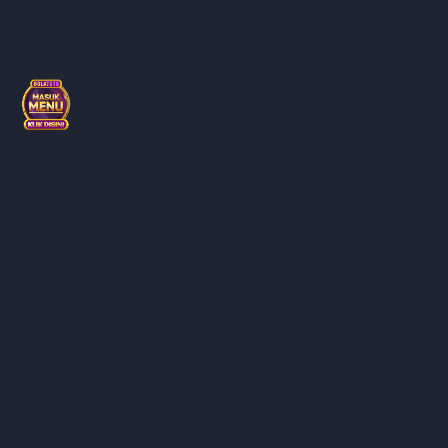
METODE PEMBAYARAN